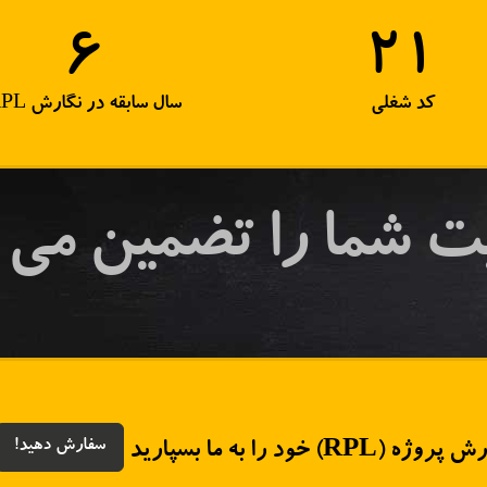
7
24
کد شغلی
سال سابقه در نگارش RPL
ت شما را تضمین می 
سفارش دهید!
 پروژه (RPL)
خود را به ما بسپارید