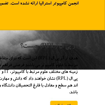
آر پی ال (RPL) چیست؟
هدف از آر پی ال (RPL) این است 
مرتبط با علوم کامپیوتر می باشند فرصتی فراهم ش
پی ال (RPL) نشان خواهند داد که دانش 
اند هم سطح و معادل با فارغ التحصیلان دانشگاه 
باشد.