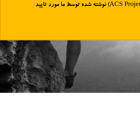
انجمن کامپیوتر استرالیا ارائه نشده است. تضمین می دهیم که فرم گزارش پروژه (ACS Project Report From - RPL) نوشته شده توسط ما مورد تایید