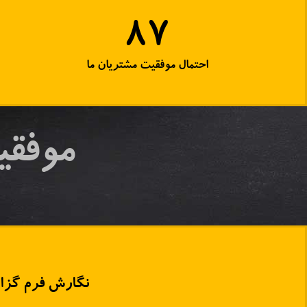
100%
احتمال موفقیت مشتریان ما
موفقی
نگارش
فرم گزارش