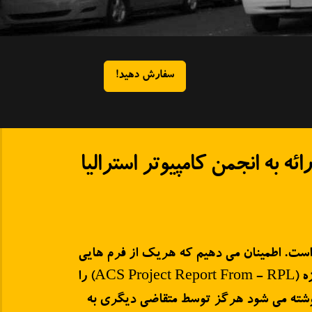
سفارش دهید!
ائه به انجمن کامپیوتر استرالیا
ی نویسیم 100% اورجینال است. اطمینان می دهیم که هریک از فرم هایی
که توسط گروه ما نوشته می شود منحصر به فرد است و رضایت شما را جلب خواهد کرد. ما فرم گزارش پروژه (ACS Project Report From - RPL) را
 نوشته می شود هرگز توسط متقاضی دیگری به