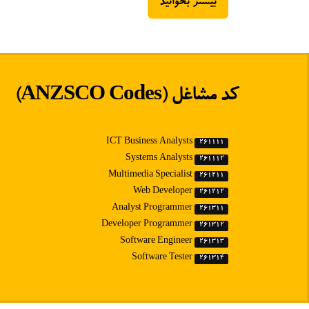
بیشتر بخوانید
کد مشاغل
(ANZSCO Codes)
ICT Business Analysts
261111
Systems Analysts
261112
Multimedia Specialist
261211
Web Developer
261212
Analyst Programmer
261311
Developer Programmer
261312
Software Engineer
261313
Software Tester
261314