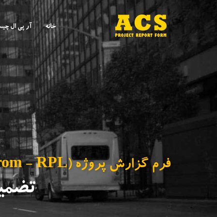
خانه
آر پی ال چی
فرم گزارش پروژه (ACS Project Report From - RPL) برای ارائه به انجمن کامپیوتر استرالیا (ACS)
تضمین