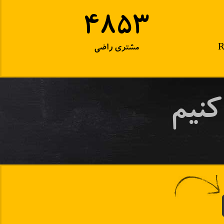
5600+
مشتری راضی
کنیم