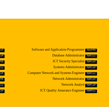
Software and Application Programmer
212
261399
Database Administrator
213
262111
ICT Security Specialist
299
262112
Systems Administrator
111
262113
Computer Network and Systems Engineer
112
263111
Network Administrator
199
263112
Network Analyst
211
263113
ICT Quality Assurance Engineer
113
263211