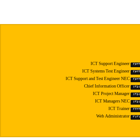
ICT Support Engineer
263
ICT Systems Test Engineer
263
ICT Support and Test Engineer NEC
263
Chief Information Officer
135
ICT Project Manager
135
ICT Managers NEC
135
ICT Trainer
223
Web Administrator
313